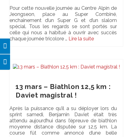
Pour cette nouvelle journée au Centre Alpin de
Jeongseon, place au Super Combiné,
enchainement d’un Super G et d’un slalom
spécial. Tous les regards se sont portés sur
celle qui nous a habitué à ouvrir avec succès
chaque journée tricolore …
Lire la suite­­
Passer en contraste élevé
Changer la taille de la police
13 mars – Biathlon 12,5 km :
Daviet magistral !
Après la puissance qu’il a su déployer lors du
sprint samedi, Benjamin Daviet était très
attendu aujourd’hui dans l’épreuve de biathlon
moyenne distance disputée sur 12,5 km. La
course fût comme annoncé d’une belle