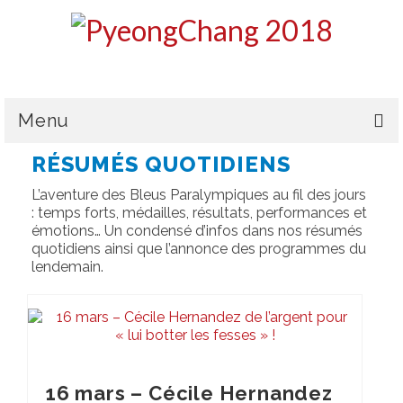
Menu
RÉSUMÉS QUOTIDIENS
LE CPSF
L’aventure des Bleus Paralympiques au fil des jours
PYEONGCHANG 2018
: temps forts, médailles, résultats, performances et
émotions… Un condensé d’infos dans nos résumés
LA DÉLÉGATION
quotidiens ainsi que l’annonce des programmes du
lendemain.
L’ÉQUIPE DE FRANCE
MÉDAILLES & CLASSEMENT
HANDICAPS & CLASSIFICATIONS
16 mars – Cécile Hernandez
GALERIES PHOTOS