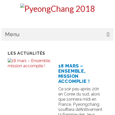
Menu
LE CPSF
LES ACTUALITÉS
PYEONGCHANG 2018
18 MARS –
LA DÉLÉGATION
ENSEMBLE,
MISSION
L’ÉQUIPE DE FRANCE
ACCOMPLIE !
Ce soir peu après 20h
MÉDAILLES & CLASSEMENT
en Corée du sud, alors
que sonnera midi en
HANDICAPS & CLASSIFICATIONS
France, Pyeongchang
soufflera définitivement
GALERIES PHOTOS
la flamme des Jeux