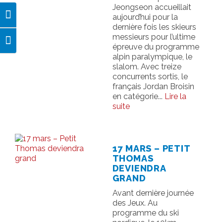
Jeongseon accueillait
aujourd’hui pour la
Passer en contraste élevé
dernière fois les skieurs
messieurs pour l’ultime
Changer la taille de la police
épreuve du programme
alpin paralympique, le
slalom. Avec treize
concurrents sortis, le
français Jordan Broisin
en catégorie...
Lire la
suite
17 MARS – PETIT
THOMAS
DEVIENDRA
GRAND
Avant dernière journée
des Jeux. Au
programme du ski