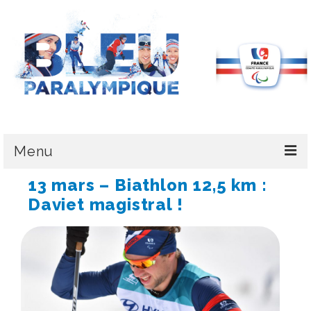
Menu
13 mars – Biathlon 12,5 km :
LE CPSF
Daviet magistral !
PYEONGCHANG 2018
LA DÉLÉGATION
L’ÉQUIPE DE FRANCE
MÉDAILLES & CLASSEMENT