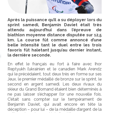
HANDICAPS & CLASSIFICATIONS
GALERIES PHOTOS
Après la puissance qu’il a su déployer lors du
sprint samedi, Benjamin Daviet était très
SALLE DE PRESSE
attendu aujourd’hui dans l’épreuve de
biathlon moyenne distance disputée sur 12,5
km. La course fût comme annoncé d’une
belle intensité tant le duel entre les trois
favoris fût haletant jusqu’au dernier instant,
la dernière seconde.
En effet le français eu fort à faire avec Ihor
Reptyukh l’ukrainien et le canadien Mark Arendz
qui le précédaient, tout deux très en forme sur ses
Jeux, le premier médaillé de bronze sur le sprint, le
second en argent samedi. Les deux rivaux du
skieur du Grand Bornand étaient bien déterminés à
ne pas laisser s’échapper l’or une nouvelle fois.
C’était sans compter sur le tempérament de
Benjamin Daviet, qui avait encore en tête la
déception – pour lui – de la médaille d’argent de la