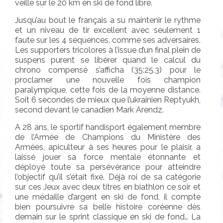
veille sur le 20 km en ski de fond libre.
Jusqu’au bout le français a su maintenir le rythme
et un niveau de tir excellent avec seulement 1
faute sur les 4 séquences, comme ses adversaires.
Les supporters tricolores à l’issue d’un final plein de
suspens purent se libérer quand le calcul du
chrono compensé s’afficha (35:25.3) pour le
proclamer une nouvelle fois champion
paralympique, cette fois de la moyenne distance.
Soit 6 secondes de mieux que l’ukrainien Reptyukh,
second devant le canadien Mark Arendz.
A 28 ans, le sportif handisport également membre
de l’Armée de Champions du Ministère des
Armées, apiculteur à ses heures pour le plaisir, a
laissé jouer sa force mentale étonnante et
déployé toute sa persévérance pour atteindre
l’objectif qu’il s’était fixé. Déjà roi de sa catégorie
sur ces Jeux avec deux titres en biathlon ce soir et
une médaille d’argent en ski de fond, il compte
bien poursuivre sa belle histoire coréenne dès
demain sur le sprint classique en ski de fond… La