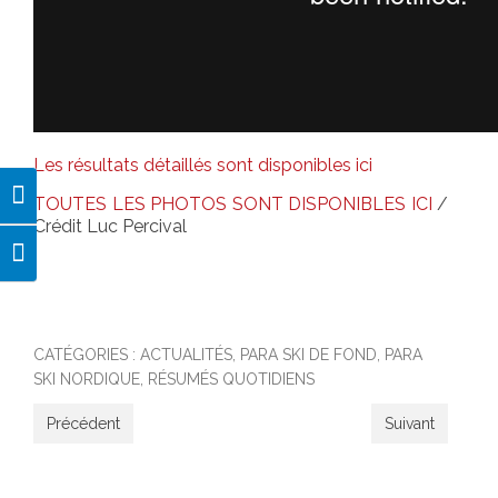
Les résultats détaillés sont disponibles ici
Passer en contraste élevé
TOUTES LES PHOTOS SONT DISPONIBLES ICI
/
Crédit Luc Percival
Changer la taille de la police
CATÉGORIES :
ACTUALITÉS
,
PARA SKI DE FOND
,
PARA
SKI NORDIQUE
,
RÉSUMÉS QUOTIDIENS
Précédent
Suivant