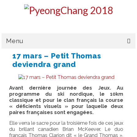
Menu
17 mars – Petit Thomas
LE CPSF
deviendra grand
PYEONGCHANG 2018
LA DÉLÉGATION
Avant dernière journée des Jeux. Au
programme du ski nordique, le
10km
L’ÉQUIPE DE FRANCE
classique et pour le clan français la course
« déficients visuels » pour laquelle deux
MÉDAILLES & CLASSEMENT
paires françaises sont engagées.
HANDICAPS & CLASSIFICATIONS
Elle verra le sacre pour la troisième fois de ces jeux
du brillant canadien Brian McKeever. Le duo
GALERIES PHOTOS
français Thomas Clarion dit « le Grand Thomas »,