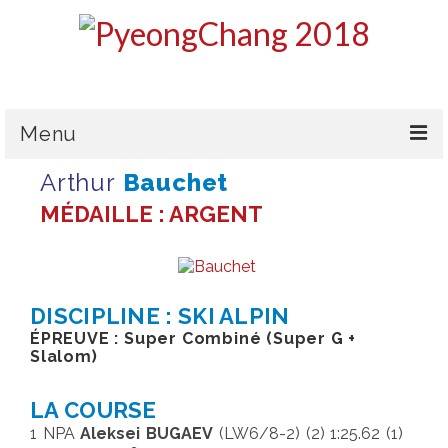
Menu
Arthur
Bauchet
LE CPSF
MÉDAILLE : ARGENT
PYEONGCHANG 2018
LA DÉLÉGATION
L’ÉQUIPE DE FRANCE
DISCIPLINE : SKI ALPIN
ÉPREUVE : Super Combiné (Super G +
MÉDAILLES & CLASSEMENT
Slalom)
HANDICAPS & CLASSIFICATIONS
LA COURSE
1 NPA
Aleksei BUGAEV
(LW6/8-2) (2) 1:25.62 (1)
GALERIES PHOTOS