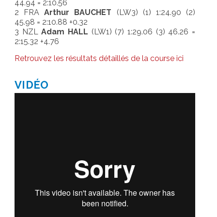
44.94 = 2:10.56
2 FRA
Arthur BAUCHET
(LW3) (1) 1:24.90 (2)
SALLE DE PRESSE
45.98 = 2:10.88 +0.32
3 NZL
Adam HALL
(LW1) (7) 1:29.06 (3) 46.26 =
2:15.32 +4.76
Retrouvez les résultats détaillés de la course ici
VIDÉO