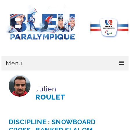
Menu
LE CPSF
Julien
PYEONGCHANG 2018
ROULET
LA DÉLÉGATION
L’ÉQUIPE DE FRANCE
DISCIPLINE : SNOWBOARD
MÉDAILLES & CLASSEMENT