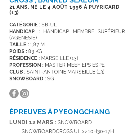
CROSS , BANKED SLALOM
21 ANS, NÉ LE 4 AOÛT 1996 À PUYRICARD
HANDICAPS & CLASSIFICATIONS
(13)
GALERIES PHOTOS
CATÉGORIE :
SB-UL
HANDICAP :
HANDICAP MEMBRE SUPÉRIEUR
SALLE DE PRESSE
(AGÉNÉSIE)
TAILLE :
1,87 M
POIDS :
83 KG
RÉSIDENCE :
MARSEILLE (13)
PROFESSION :
MASTER MEEF EPS ESPE
CLUB :
SAINT-ANTOINE MARSEILLE (13)
SNOWBOARD :
SG
ÉPREUVES À PYEONGCHANG
LUNDI 12 MARS :
SNOWBOARD
SNOWBOARDCROSS UL >> 10H30-17H