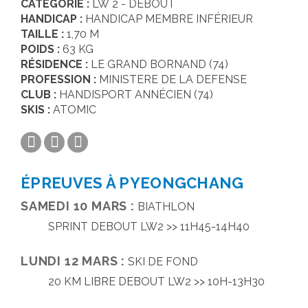
CATÉGORIE :
LW 2 - DEBOUT
SALLE DE PRESSE
HANDICAP :
HANDICAP MEMBRE INFÉRIEUR
TAILLE :
1,70 M
POIDS :
63 KG
RÉSIDENCE :
LE GRAND BORNAND (74)
PROFESSION :
MINISTERE DE LA DEFENSE
CLUB :
HANDISPORT ANNÉCIEN (74)
SKIS :
ATOMIC
ÉPREUVES À PYEONGCHANG
SAMEDI 10 MARS :
BIATHLON
SPRINT DEBOUT LW2 >> 11H45-14H40
LUNDI 12 MARS :
SKI DE FOND
20 KM LIBRE DEBOUT LW2 >> 10H-13H30