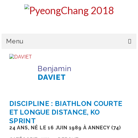
Menu
LE CPSF
Benjamin
PYEONGCHANG 2018
DAVIET
LA DÉLÉGATION
L’ÉQUIPE DE FRANCE
DISCIPLINE : BIATHLON COURTE
MÉDAILLES & CLASSEMENT
ET LONGUE DISTANCE, KO
SPRINT
HANDICAPS & CLASSIFICATIONS
24 ANS, NÉ LE 16 JUIN 1989 À ANNECY (74)
GALERIES PHOTOS