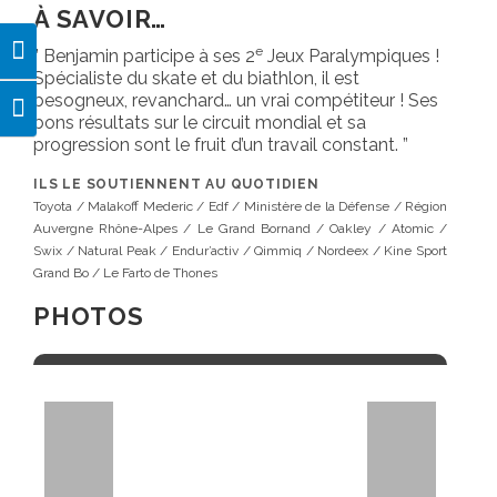
À SAVOIR…
e
Benjamin participe à ses 2
Jeux Paralympiques !
Passer en contraste élevé
Spécialiste du skate et du biathlon, il est
besogneux, revanchard… un vrai compétiteur ! Ses
Changer la taille de la police
bons résultats sur le circuit mondial et sa
progression sont le fruit d’un travail constant.
ILS LE SOUTIENNENT AU QUOTIDIEN
Toyota / Malakoff Mederic / Edf / Ministère de la Défense / Région
Auvergne Rhône-Alpes / Le Grand Bornand / Oakley / Atomic /
Swix / Natural Peak / Endur’activ / Qimmiq / Nordeex / Kine Sport
Grand Bo / Le Farto de Thones
PHOTOS