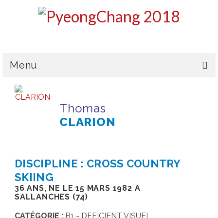
Menu
LE CPSF
Thomas
PYEONGCHANG 2018
CLARION
LA DÉLÉGATION
L’ÉQUIPE DE FRANCE
DISCIPLINE : CROSS COUNTRY
MÉDAILLES & CLASSEMENT
SKIING
36 ANS, NE LE 15 MARS 1982 A
HANDICAPS & CLASSIFICATIONS
SALLANCHES (74)
GALERIES PHOTOS
CATÉGORIE :
B1 - DEFICIENT VISUEL