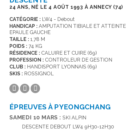
DESCENTE
24 ANS, NÉ LE 4 AOÛT 1993 À ANNECY (74)
HANDICAPS & CLASSIFICATIONS
CATÉGORIE :
LW4 - Debout
GALERIES PHOTOS
HANDICAP :
AMPUTATION TIBIALE ET ATTEINTE
EPAULE GAUCHE
SALLE DE PRESSE
TAILLE :
1,78 M
POIDS :
74 KG
RÉSIDENCE :
CALUIRE ET CUIRE (69)
PROFESSION :
CONTROLEUR DE GESTION
CLUB :
HANDISPORT LYONNAIS (69)
SKIS :
ROSSIGNOL
ÉPREUVES À PYEONGCHANG
SAMEDI 10 MARS :
SKI ALPIN
DESCENTE DEBOUT LW4 9H30-12H30