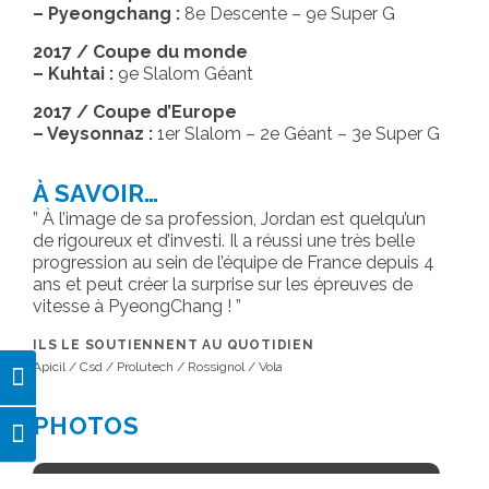
– Pyeongchang :
8e Descente – 9e Super G
2017 / Coupe du monde
– Kuhtai :
9e Slalom Géant
2017 / Coupe d’Europe
– Veysonnaz :
1er Slalom – 2e Géant – 3e Super G
À SAVOIR…
À l’image de sa profession, Jordan est quelqu’un
de rigoureux et d’investi. Il a réussi une très belle
progression au sein de l’équipe de France depuis 4
ans et peut créer la surprise sur les épreuves de
vitesse à PyeongChang !
ILS LE SOUTIENNENT AU QUOTIDIEN
Apicil / Csd / Prolutech / Rossignol / Vola
Passer en contraste élevé
PHOTOS
Changer la taille de la police