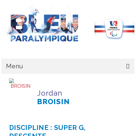
Menu
LE CPSF
Jordan
PYEONGCHANG 2018
BROISIN
LA DÉLÉGATION
L’ÉQUIPE DE FRANCE
DISCIPLINE : SUPER G,
MÉDAILLES & CLASSEMENT